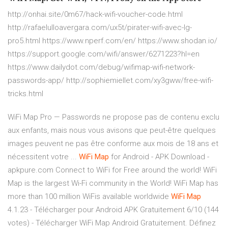
http://onhai.site/0m67/hack-wifi-voucher-code.html
http://rafaelulloavergara.com/ux5t/pirater-wifi-avec-lg-
pro5.html https://www.nperf.com/en/ https://www.shodan.io/
https://support.google.com/wifi/answer/6271223?hl=en
https://www.dailydot.com/debug/wifimap-wifi-network-
passwords-app/ http://sophiemiellet.com/xy3gww/free-wifi-
tricks.html
WiFi Map Pro — Passwords ne propose pas de contenu exclu
aux enfants, mais nous vous avisons que peut-être quelques
images peuvent ne pas être conforme aux mois de 18 ans et
nécessitent votre ...
WiFi
Map
for Android - APK Download -
apkpure.com Connect to WiFi for Free around the world! WiFi
Map is the largest Wi-Fi community in the World! WiFi Map has
more than 100 million WiFis available worldwide
WiFi
Map
4.1.23 - Télécharger pour Android APK Gratuitement 6/10 (144
votes) - Télécharger WiFi Map Android Gratuitement. Définez