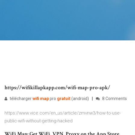
https://wifikillapkapp.com/wifi-map-pro-apk/
télécharger
wifi
map
pro
gratuit
(android)
8 Comments
https://www.vice.com/en_us/article/zmvnw3/how-to-use-
public-wifi-without-getting-hacked
WiFi Map: Get WiFi, VPN, Proxy on the App Store