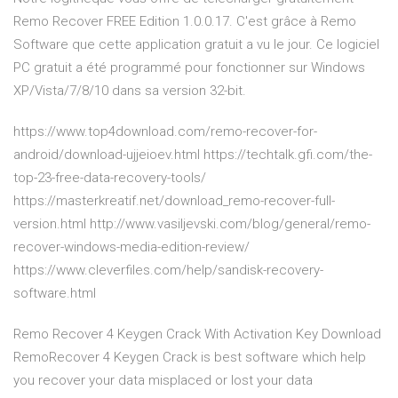
Remo Recover FREE Edition 1.0.0.17. C'est grâce à Remo
Software que cette application gratuit a vu le jour. Ce logiciel
PC gratuit a été programmé pour fonctionner sur Windows
XP/Vista/7/8/10 dans sa version 32-bit.
https://www.top4download.com/remo-recover-for-
android/download-ujjeioev.html https://techtalk.gfi.com/the-
top-23-free-data-recovery-tools/
https://masterkreatif.net/download_remo-recover-full-
version.html http://www.vasiljevski.com/blog/general/remo-
recover-windows-media-edition-review/
https://www.cleverfiles.com/help/sandisk-recovery-
software.html
Remo Recover 4 Keygen Crack With Activation Key Download
RemoRecover 4 Keygen Crack is best software which help
you recover your data misplaced or lost your data