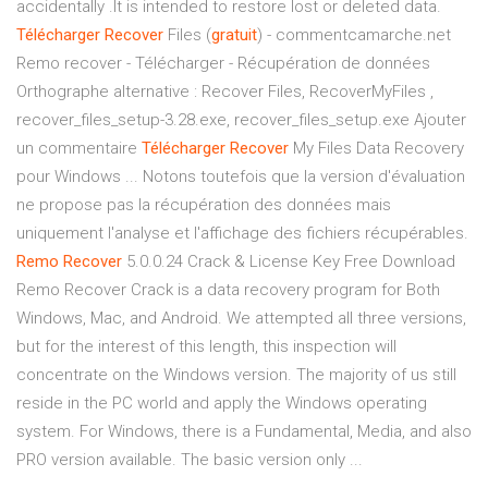
accidentally .It is intended to restore lost or deleted data.
Télécharger
Recover
Files (
gratuit
) - commentcamarche.net
Remo recover - Télécharger - Récupération de données
Orthographe alternative : Recover Files, RecoverMyFiles ,
recover_files_setup-3.28.exe, recover_files_setup.exe Ajouter
un commentaire
Télécharger
Recover
My Files Data Recovery
pour Windows ... Notons toutefois que la version d'évaluation
ne propose pas la récupération des données mais
uniquement l'analyse et l'affichage des fichiers récupérables.
Remo
Recover
5.0.0.24 Crack & License Key Free Download
Remo Recover Crack is a data recovery program for Both
Windows, Mac, and Android. We attempted all three versions,
but for the interest of this length, this inspection will
concentrate on the Windows version. The majority of us still
reside in the PC world and apply the Windows operating
system. For Windows, there is a Fundamental, Media, and also
PRO version available. The basic version only ...