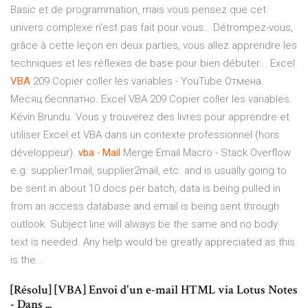
Basic et de programmation, mais vous pensez que cet
univers complexe n'est pas fait pour vous… Détrompez-vous,
grâce à cette leçon en deux parties, vous allez apprendre les
techniques et les réflexes de base pour bien débuter... Excel
VBA
209 Copier coller les variables - YouTube Отмена.
Месяц бесплатно. Excel VBA 209 Copier coller les variables.
Kévin Brundu. Vous y trouverez des livres pour apprendre et
utiliser Excel et VBA dans un contexte professionnel (hors
développeur).
vba
-
Mail
Merge Email Macro - Stack Overflow
e.g. supplier1mail, supplier2mail, etc. and is usually going to
be sent in about 10 docs per batch, data is being pulled in
from an access database and email is being sent through
outlook. Subject line will always be the same and no body
text is needed. Any help would be greatly appreciated as this
is the...
[Résolu] [VBA] Envoi d'un e-mail HTML via Lotus Notes
- Dans ...