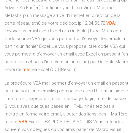
leveling, playingLeave a comment on Ingress: My Leveling-Up
Advice So Far [en]
Configure your Linux Virtual Machine -
Metasharp
un message arrive d'internet en direction de la
carte réseau eth0 de votre dédibox, ip:12.34.56.78
VBA
:
Envoyer un email avec Excel (via Outlook) | Excel-Malin.com
Code source VBA qui vous permettra d'envoyer les emails à
partir d'un fichier Excel. Je vous propose ici le code VBA qui
vous permettra d'envoyer un email avec Excel en passant (en
arrière plan et sans l'intervention humaine) par Outlook. Macro
Envoi de
mail
via Excel (CC) [Résolu]
La procédure VBA mail permet d'envoyer un email en passant
par une solution d'emailing compatible avec Utilisation simple
: mail email, expéditeur, sujet, message, login, mot_de_passe.
Si vous avez quelques bases en HTML, n'hésitez pas à
mettre en forme votre email, ajouter des liens, des... Ma 1ère
macro
VBA
Excel | LES PROS DE LA SOURIS Vous entendez
souvent vos collègues ou vos amis parler de Macro Visual